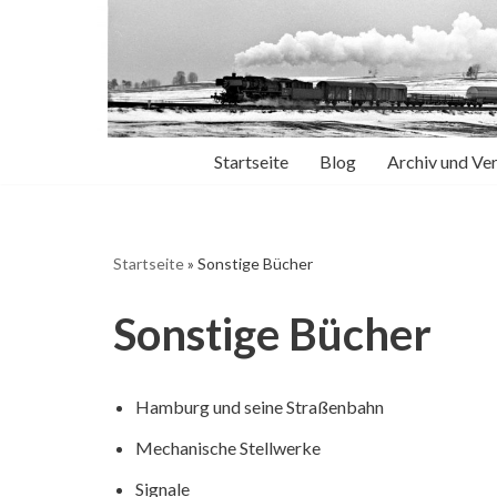
Zum
Inhalt
springen
Startseite
Blog
Archiv und Ve
Startseite
»
Sonstige Bücher
Sonstige Bücher
Hamburg und seine Straßenbahn
Mechanische Stellwerke
Signale