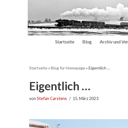
Zum
Inhalt
springen
Startseite
Blog
Archiv und Ve
Startseite
»
Blog für Homepage
»
Eigentlich …
Eigentlich …
von
Stefan Carstens
15. März 2023