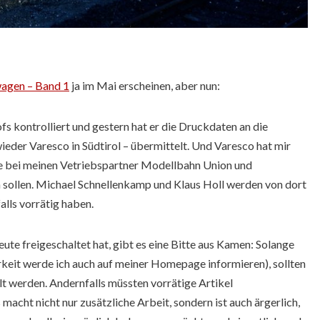
wagen – Band 1
ja im Mai erscheinen, aber nun:
s kontrolliert und gestern hat er die Druckdaten an die
eder Varesco in Südtirol – übermittelt. Und Varesco hat mir
he bei meinen Vetriebspartner Modellbahn Union und
sollen. Michael Schnellenkamp und Klaus Holl werden von dort
lls vorrätig haben.
te freigeschaltet hat, gibt es eine Bitte aus Kamen: Solange
rkeit werde ich auch auf meiner Homepage informieren), sollten
lt werden. Andernfalls müssten vorrätige Artikel
acht nicht nur zusätzliche Arbeit, sondern ist auch ärgerlich,