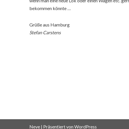
wenn man eine neue Lok oder einen Wagen etc. ger
bekommen könnte …
Grüße aus Hamburg
Stefan Carstens
Neve
| Präsentiert von
WordPress