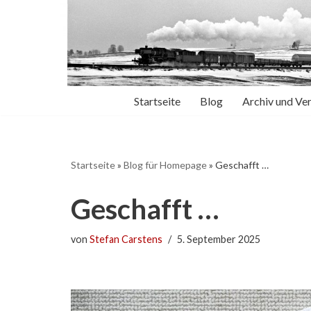
Zum
Inhalt
springen
Startseite
Blog
Archiv und Ve
Startseite
»
Blog für Homepage
»
Geschafft …
Geschafft …
von
Stefan Carstens
5. September 2025