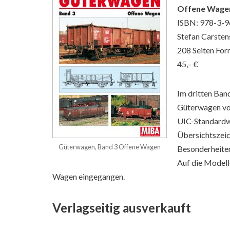
Offene Wage
ISBN: 978-3-
Stefan Carste
208 Seiten For
45,– €
Im dritten Ban
Güterwagen vo
UIC-Standardwa
Übersichtszeic
Güterwagen, Band 3 Offene Wagen
Besonderheiten
Auf die Modell
Wagen eingegangen.
Verlagseitig ausverkauft