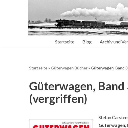
Zum
Inhalt
springen
Startseite
Blog
Archiv und Ve
Startseite
»
Güterwagen Bücher
»
Güterwagen, Band 3 
Güterwagen, Band
(vergriffen)
Stefan Carsten
Güterwagen, 